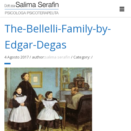
The-Bellelli-Family-by-
Edgar-Degas
4 Agosto 2017
/
author:
salima serafin
/
Category:
/