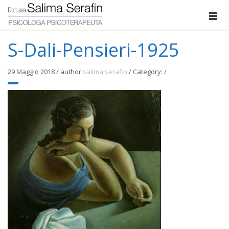
S-Dali-Pensieri-1925
29 Maggio 2018
/
author:
salima serafin
/
Category:
/