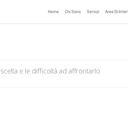
Home
Chi Sono
Servizi
Aree Di Inte
elta e le difficoltà ad affrontarlo