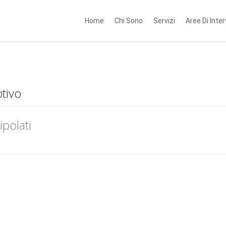
Home
Chi Sono
Servizi
Aree Di Inte
tivo
polati