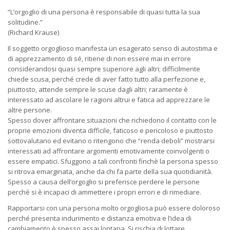
“L’orgoglio di una persona è responsabile di quasi tutta la sua
solitudine.”
(Richard Krause)
Il soggetto orgoglioso manifesta un esagerato senso di autostima e
di apprezzamento di sé, ritiene di non essere mai in errore
considerandosi quasi sempre superiore agli altri; difficilmente
chiede scusa, perché crede di aver fatto tutto alla perfezione e,
piuttosto, attende sempre le scuse dagli altri; raramente è
interessato ad ascolare le ragioni altrui e fatica ad apprezzare le
altre persone.
Spesso dover affrontare situazioni che richiedono il contatto con le
proprie emozioni diventa difficile, faticoso e pericoloso e piuttosto
sottovalutano ed evitano o ritengono che “renda deboli” mostrarsi
interessati ad affrontare argomenti emotivamente coinvolgenti o
essere empatici. Sfuggono a tali confronti finchè la persona spesso
si ritrova emarginata, anche da chi fa parte della sua quotidianità.
Spesso a causa dell’orgoglio si preferisce perdere le persone
perché si è incapaci di ammettere i propri errori e di rimediare.
Rapportarsi con una persona molto orgogliosa può essere doloroso
perché presenta indurimento e distanza emotiva e l’idea di
cambiamento è spesso assai lontana. Si rischia di lottare