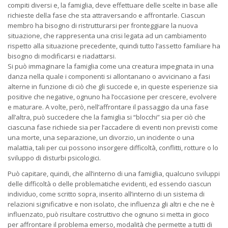
compiti diversi e, la famiglia, deve effettuare delle scelte in base alle
richieste della fase che sta attraversando e affrontarle. Ciascun
membro ha bisogno di ristrutturarsi per fronteggiare la nuova
situazione, che rappresenta una crisi legata ad un cambiamento
rispetto alla situazione precedente, quindi tutto l’assetto familiare ha
bisogno di modificarsi e riadattarsi.
Si può immaginare la famiglia come una creatura impegnata in una
danza nella quale i componenti si allontanano o avvicinano a fasi
alterne in funzione di ciò che gli succede e, in queste esperienze sia
positive che negative, ognuno ha l’occasione per crescere, evolvere
e maturare. A volte, però, nell’affrontare il passaggio da una fase
all’altra, può succedere che la famiglia si “blocchi” sia per ciò che
ciascuna fase richiede sia per l’accadere di eventi non previsti come
una morte, una separazione, un divorzio, un incidente o una
malattia, tali per cui possono insorgere difficoltà, conflitti, rotture o lo
sviluppo di disturbi psicologici.
Può capitare, quindi, che all’interno di una famiglia, qualcuno sviluppi
delle difficoltà o delle problematiche evidenti, ed essendo ciascun
individuo, come scritto sopra, inserito all’interno di un sistema di
relazioni significative e non isolato, che influenza gli altri e che ne è
influenzato, può risultare costruttivo che ognuno si metta in gioco
per affrontare il problema emerso, modalità che permette a tutti di