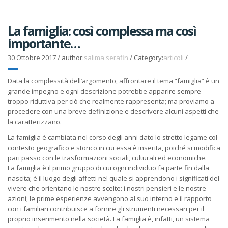
La famiglia: così complessa ma così
importante…
30 Ottobre 2017
/
author:
salima serafin
/
Category:
articoli
/
Data la complessità dell’argomento, affrontare il tema “famiglia” è un
grande impegno e ogni descrizione potrebbe apparire sempre
troppo riduttiva per ciò che realmente rappresenta; ma proviamo a
procedere con una breve definizione e descrivere alcuni aspetti che
la caratterizzano.
La famiglia è cambiata nel corso degli anni dato lo stretto legame col
contesto geografico e storico in cui essa è inserita, poiché si modifica
pari passo con le trasformazioni sociali, culturali ed economiche.
La famiglia è il primo gruppo di cui ogni individuo fa parte fin dalla
nascita; è il luogo degli affetti nel quale si apprendono i significati del
vivere che orientano le nostre scelte: i nostri pensieri e le nostre
azioni; le prime esperienze avvengono al suo interno e il rapporto
con i familiari contribuisce a fornire gli strumenti necessari per il
proprio inserimento nella società. La famiglia è, infatti, un sistema