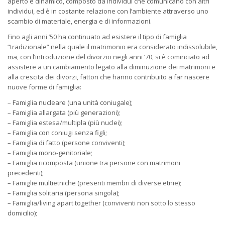
aperto e dinamico, composto da individui che comunicano con altri
individui, ed è in costante relazione con l’ambiente attraverso uno
scambio di materiale, energia e di informazioni.
Fino agli anni ’50 ha continuato ad esistere il tipo di famiglia
“tradizionale” nella quale il matrimonio era considerato indissolubile,
ma, con l’introduzione del divorzio negli anni ’70, si è cominciato ad
assistere a un cambiamento legato alla diminuzione dei matrimoni e
alla crescita dei divorzi, fattori che hanno contribuito a far nascere
nuove forme di famiglia:
– Famiglia nucleare (una unità coniugale);
– Famiglia allargata (più generazioni);
– Famiglia estesa/multipla (più nuclei);
– Famiglia con coniugi senza figli;
– Famiglia di fatto (persone conviventi);
– Famiglia mono-genitoriale;
– Famiglia ricomposta (unione tra persone con matrimoni
precedenti);
– Famiglie multietniche (presenti membri di diverse etnie);
– Famiglia solitaria (persona singola);
– Famiglia/living apart together (conviventi non sotto lo stesso
domicilio);