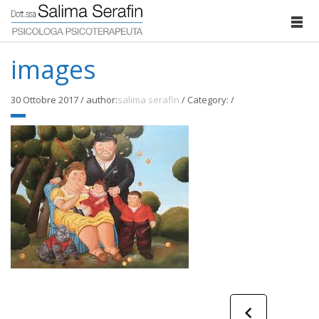
images
30 Ottobre 2017
/
author:
salima serafin
/
Category:
/