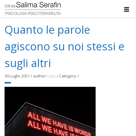
Quanto le parole
agiscono su noi stessi e
sugli altri
30 Luglio 2021
/
author:
Copy
/
Category:
/