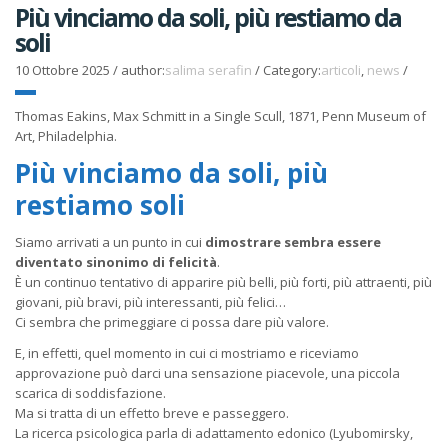
Più vinciamo da soli, più restiamo da
soli
10 Ottobre 2025
/
author:
salima serafin
/
Category:
articoli
,
news
/
Thomas Eakins, Max Schmitt in a Single Scull, 1871, Penn Museum of
Art, Philadelphia.
Più vinciamo da soli, più
restiamo soli
Siamo arrivati a un punto in cui
dimostrare sembra essere
diventato sinonimo di felicità
.
È un continuo tentativo di apparire più belli, più forti, più attraenti, più
giovani, più bravi, più interessanti, più felici…
Ci sembra che primeggiare ci possa dare più valore.
E, in effetti, quel momento in cui ci mostriamo e riceviamo
approvazione può darci una sensazione piacevole, una piccola
scarica di soddisfazione.
Ma si tratta di un effetto breve e passeggero.
La ricerca psicologica parla di
adattamento edonico
(Lyubomirsky,