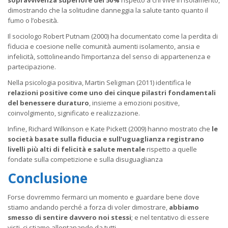
dimostrando che la solitudine danneggia la salute tanto quanto il
fumo o l’obesità.
Il sociologo Robert Putnam (2000) ha documentato come la perdita di
fiducia e coesione nelle comunità aumenti isolamento, ansia e
infelicità, sottolineando l’importanza del senso di appartenenza e
partecipazione.
Nella psicologia positiva, Martin Seligman (2011) identifica le
relazioni positive come uno dei cinque pilastri fondamentali
del benessere duraturo
, insieme a emozioni positive,
coinvolgimento, significato e realizzazione.
Infine, Richard Wilkinson e Kate Pickett (2009) hanno mostrato che
le
società basate sulla fiducia e sull’uguaglianza registrano
livelli più alti di felicità e salute mentale
rispetto a quelle
fondate sulla competizione e sulla disuguaglianza
Conclusione
Forse dovremmo fermarci un momento e guardare bene dove
stiamo andando perché a forza di voler dimostrare,
abbiamo
smesso di sentire davvero noi stessi
; e nel tentativo di essere
visti, ci stiamo allontanando da tutti.