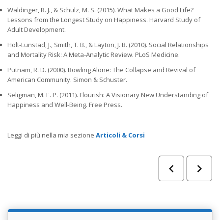
Waldinger, R. J., & Schulz, M. S. (2015).
What Makes a Good Life?
Lessons from the Longest Study on Happiness.
Harvard Study of
Adult Development.
Holt-Lunstad, J., Smith, T. B., & Layton, J. B. (2010).
Social Relationships
and Mortality Risk: A Meta-Analytic Review.
PLoS Medicine.
Putnam, R. D. (2000).
Bowling Alone: The Collapse and Revival of
American Community.
Simon & Schuster.
Seligman, M. E. P. (2011).
Flourish: A Visionary New Understanding of
Happiness and Well-Being.
Free Press.
Leggi di più nella mia sezione
Articoli & Corsi