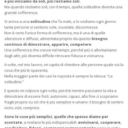
e più vinciamo da soli, più restiamo soli.
Ma quando restiamo soli, con il tempo, quella solitudine diventa una
grande sofferenza.
Si arriva a una
solitudine
che fa male, e lo vediamo ogni giorno:
tante persone si sentono sole, svuotate, disconnesse.
Non è certo l’unica forma di sofferenza, ma è una di quelle
silenziose e diffuse, alimentata proprio da questo
bisogno
continuo di dimostrare, apparire, competere
.
Una sofferenza che cresce nel tempo, perché più ci allontaniamo
dagli altri, più diventa difficile ritrovare fiducia e vicinanza.
A volte, nel mio lavoro, mi capita di chiedere alle persone quale sia la
cosa che più le spaventa.
Nella maggior parte dei casi la risposta è sempre la stessa:
“La
solitudine.”
E questo mi colpisce ogni volta, perché mentre passiamo la vita a
dimostrare di essere forti, autonomi, capaci, alla fine ci scopriamo
fragili proprio su ciò che è più semplice e umano: il bisogno di sentirci
vicini, visti, compresi.
Sono le cose più semplici, quelle che spesso diamo per
scontate
, a rivelarsi le più indispensabili:
avvicinarsi, cooperare,