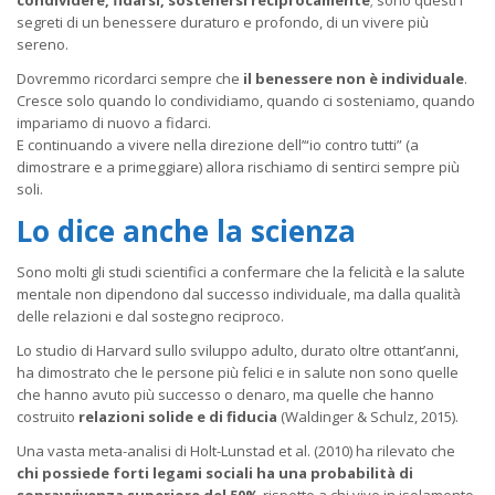
condividere, fidarsi, sostenersi reciprocamente
; sono questi i
segreti di un benessere duraturo e profondo, di un vivere più
sereno.
Dovremmo ricordarci sempre che
il benessere non è individuale
.
Cresce solo quando lo condividiamo, quando ci sosteniamo, quando
impariamo di nuovo a fidarci.
E continuando a vivere nella direzione dell’“io contro tutti” (a
dimostrare e a primeggiare) allora rischiamo di sentirci sempre più
soli.
Lo dice anche la scienza
Sono molti gli studi scientifici a confermare che la felicità e la salute
mentale non dipendono dal successo individuale, ma dalla qualità
delle relazioni e dal sostegno reciproco.
Lo studio di Harvard sullo sviluppo adulto, durato oltre ottant’anni,
ha dimostrato che le persone più felici e in salute non sono quelle
che hanno avuto più successo o denaro, ma quelle che hanno
costruito
relazioni solide e di fiducia
(Waldinger & Schulz, 2015).
Una vasta meta-analisi di Holt-Lunstad et al. (2010) ha rilevato che
chi possiede forti legami sociali ha una probabilità di
sopravvivenza superiore del 50%
rispetto a chi vive in isolamento,