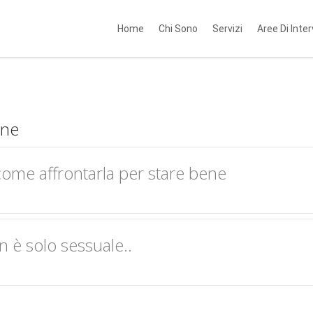
Home
Chi Sono
Servizi
Aree Di Inte
one
 come affrontarla per stare bene
n è solo sessuale..