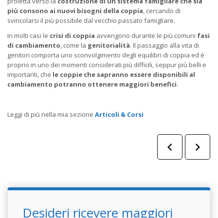
proietta verso la
costruzione di un sistema famigliare che sia
più consono ai nuovi bisogni della coppia
, cercando di
svincolarsi il più possibile dal vecchio passato famigliare.
In molti casi le
crisi di coppia
avvengono durante le più comuni
fasi
di cambiamento
, come la
genitorialità
. Il passaggio alla vita di
genitori comporta uno sconvolgimento degli equilibri di coppia ed è
proprio in uno dei momenti considerati più difficili, seppur più belli e
importanti, che
le
coppie che sapranno essere
disponibili al
cambiamento potranno ottenere maggiori benefici
.
Leggi di più nella mia sezione
Articoli & Corsi
Desideri ricevere maggiori