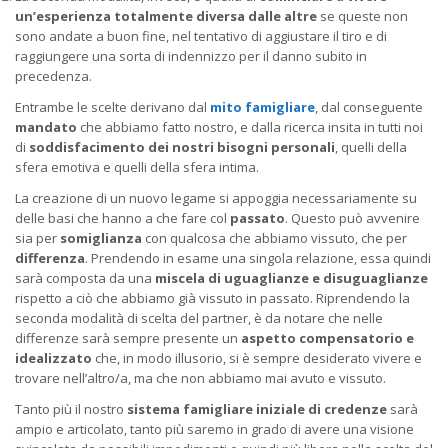
un’esperienza totalmente diversa dalle altre
se queste non
sono andate a buon fine, nel tentativo di aggiustare il tiro e di
raggiungere una sorta di indennizzo per il danno subito in
precedenza.
Entrambe le scelte derivano dal
mito famigliare
, dal conseguente
mandato
che abbiamo fatto nostro, e dalla ricerca insita in tutti noi
di
soddisfacimento dei nostri bisogni personali
, quelli della
sfera emotiva e quelli della sfera intima.
La creazione di un nuovo legame si appoggia necessariamente su
delle basi che hanno a che fare col
passato
. Questo può avvenire
sia per
somiglianza
con qualcosa che abbiamo vissuto, che per
differenza
. Prendendo in esame una singola relazione, essa quindi
sarà composta da una
miscela di uguaglianze e disuguaglianze
rispetto a ciò che abbiamo già vissuto in passato. Riprendendo la
seconda modalità di scelta del partner, è da notare che nelle
differenze sarà sempre presente un
aspetto compensatorio e
idealizzato
che, in modo illusorio, si è sempre desiderato vivere e
trovare nell’altro/a, ma che non abbiamo mai avuto e vissuto.
Tanto più il nostro
sistema famigliare iniziale di credenze
sarà
ampio e articolato, tanto più saremo in grado di avere una visione