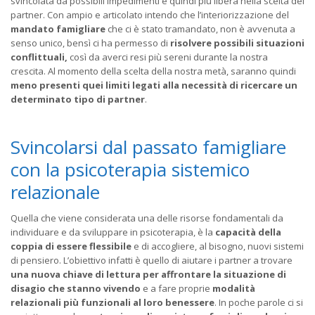
svincolata da possibili impedimenti e quindi più libera nella scelta del
partner. Con ampio e articolato intendo che l’interiorizzazione del
mandato famigliare
che ci è stato tramandato, non è avvenuta a
senso unico, bensì ci ha permesso di
risolvere possibili situazioni
conflittuali,
così da averci resi più sereni durante la nostra
crescita. Al momento della scelta della nostra metà, saranno quindi
meno presenti quei limiti legati alla necessità di ricercare un
determinato tipo di partner
.
Svincolarsi dal passato famigliare
con la psicoterapia sistemico
relazionale
Quella che viene considerata una delle risorse fondamentali da
individuare e da sviluppare in psicoterapia, è la
capacità della
coppia di essere flessibile
e di accogliere, al bisogno, nuovi sistemi
di pensiero. L’obiettivo infatti è quello di aiutare i partner a trovare
una nuova chiave di lettura per affrontare la situazione di
disagio che stanno vivendo
e a fare proprie
modalità
relazionali più funzionali al loro benessere
. In poche parole ci si