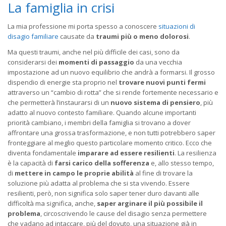
La famiglia in crisi
La mia professione mi porta spesso a conoscere
situazioni di
disagio familiare
causate da
traumi più o meno dolorosi
.
Ma questi traumi, anche nel più difficile dei casi, sono da
considerarsi dei
momenti di passaggio
da una vecchia
impostazione ad un nuovo equilibrio che andrà a formarsi. Il grosso
dispendio di energie sta proprio nel
trovare nuovi punti fermi
attraverso un “cambio di rotta” che si rende fortemente necessario e
che permetterà l’instaurarsi di un
nuovo sistema di pensiero
, più
adatto al nuovo contesto familiare. Quando alcune importanti
priorità cambiano, i membri della famiglia si trovano a dover
affrontare una grossa trasformazione, e non tutti potrebbero saper
fronteggiare al meglio questo particolare momento critico. Ecco che
diventa fondamentale
imparare ad essere resilienti
. La resilienza
è la capacità di
farsi carico della sofferenza
e, allo stesso tempo,
di
mettere in campo le proprie abilità
al fine di trovare la
soluzione più adatta al problema che si sta vivendo. Essere
resilienti, però, non significa solo saper tener duro davanti alle
difficoltà ma significa, anche,
saper arginare il più possibile il
problema
, circoscrivendo le cause del disagio senza permettere
che vadano ad intaccare, più del dovuto, una situazione già in