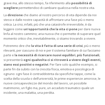
grave ma, allo stesso tempo, fa riferimento alla
possibilità di
scegliere
permettendoci di cambiare qualcosa nella nostra vita.
La
direzione
che diamo al nostro percorso di vita dipende da noi
stessi e dalle nostre capacità di affrontare una fase più o meno
critica. La crisi, infatti, più che una catastrofe irreversibile, è da
leggere come
un’opportunità che la vita ci pone
per dare nuova
linfa al nostro cammino; aria nuova che ci permette di superare quel
momento critico che, inevitabilmente, ci stiamo trovando a vivere.
Potremmo dire che
la vita è fatta di una serie di crisi
, più o meno
rilevanti, per ciascuno di noi e per il sistema familiare di cui facciamo
parte e
la necessità di ricercare
nuovi equilibri
,
più funzionali
,
si presenterà
ogni qualvolta
ci si ritroverà a
vivere degli eventi,
siano essi positivi o negativi
. Per fare solo qualche esempio, si
parte fin da subito con la crescita fisica, emotiva e psicologica di
ognuno: ogni fase è contraddistinta da specifiche tappe, come la
scelta della scuola o dell’università, le prime esperienze amorose, le
nuove consapevolezze del mondo del lavoro, un possibile
matrimonio, un figlio ma, pure, un accaduto traumatico quale un
incidente, una malattia, una perdita.