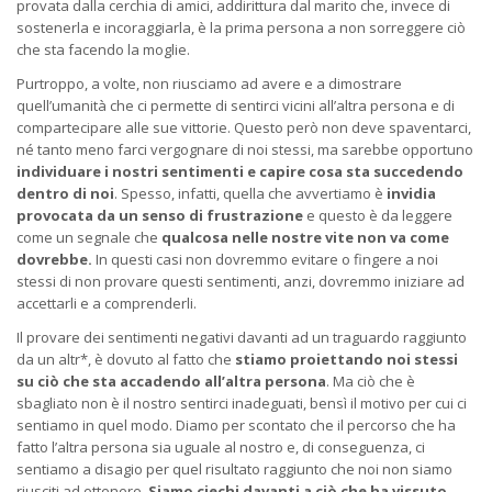
provata dalla cerchia di amici, addirittura dal marito che, invece di
sostenerla e incoraggiarla, è la prima persona a non sorreggere ciò
che sta facendo la moglie.
Purtroppo, a volte, non riusciamo ad avere e a dimostrare
quell’umanità che ci permette di sentirci vicini all’altra persona e di
compartecipare alle sue vittorie. Questo però non deve spaventarci,
né tanto meno farci vergognare di noi stessi, ma sarebbe opportuno
individuare i nostri sentimenti e capire cosa sta succedendo
dentro di noi
. Spesso, infatti, quella che avvertiamo è
invidia
provocata da un senso di frustrazione
e questo è da leggere
come un segnale che
qualcosa nelle nostre vite non va come
dovrebbe.
In questi casi non dovremmo evitare o fingere a noi
stessi di non provare questi sentimenti, anzi, dovremmo iniziare ad
accettarli e a comprenderli.
Il provare dei sentimenti negativi davanti ad un traguardo raggiunto
da un altr*, è dovuto al fatto che
stiamo proiettando noi stessi
su ciò che sta accadendo all’altra persona
. Ma ciò che è
sbagliato non è il nostro sentirci inadeguati, bensì il motivo per cui ci
sentiamo in quel modo. Diamo per scontato che il percorso che ha
fatto l’altra persona sia uguale al nostro e, di conseguenza, ci
sentiamo a disagio per quel risultato raggiunto che noi non siamo
riusciti ad ottenere.
Siamo ciechi davanti a ciò che ha vissuto