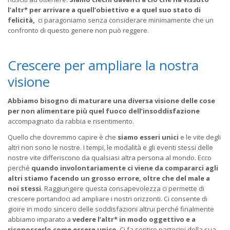
l’altr* per arrivare a quell’obiettivo e a quel suo stato di
felicità,
ci paragoniamo senza considerare minimamente che un
confronto di questo genere non può reggere.
Crescere per ampliare la nostra
visione
Abbiamo bisogno di maturare una diversa visione delle cose
per non alimentare più quel fuoco dell’insoddisfazione
accompagnato da rabbia e risentimento.
Quello che dovremmo capire è che
siamo esseri unici
e le vite degli
altri non sono le nostre. I tempi, le modalità e gli eventi stessi delle
nostre vite differiscono da qualsiasi altra persona al mondo. Ecco
perché
quando involontariamente ci viene da compararci agli
altri stiamo facendo un grosso errore, oltre che del male a
noi stessi
. Raggiungere questa consapevolezza ci permette di
crescere portandoci ad ampliare i nostri orizzonti. Ci consente di
gioire in modo sincero delle soddisfazioni altrui perché finalmente
abbiamo imparato a
vedere l’altr* in modo oggettivo e a
riconoscerlo come essere unico
. Ci fa sentire partecipi della sua