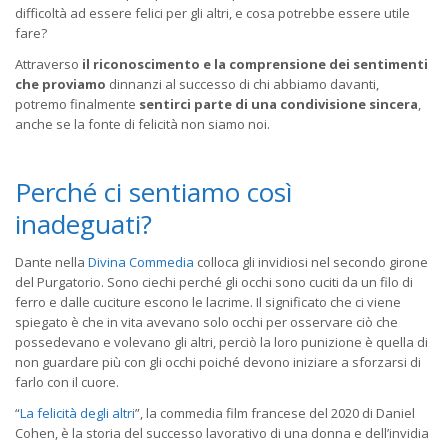
difficoltà ad essere felici per gli altri, e cosa potrebbe essere utile
fare?
Attraverso
il riconoscimento e la comprensione dei sentimenti
che proviamo
dinnanzi al successo di chi abbiamo davanti,
potremo finalmente
sentirci
parte di una condivisione sincera
,
anche se la fonte di felicità non siamo noi.
Perché ci sentiamo così
inadeguati?
Dante nella
Divina Commedia
colloca gli invidiosi nel secondo girone
del Purgatorio. Sono ciechi perché gli occhi sono cuciti da un filo di
ferro e dalle cuciture escono le lacrime. Il significato che ci viene
spiegato è che in vita avevano solo occhi per osservare ciò che
possedevano e volevano gli altri, perciò la loro punizione è quella di
non guardare più con gli occhi poiché devono iniziare a sforzarsi di
farlo con il cuore.
“
La felicità degli altri
”, la commedia film francese del 2020 di Daniel
Cohen, è la storia del successo lavorativo di una donna e dell’invidia